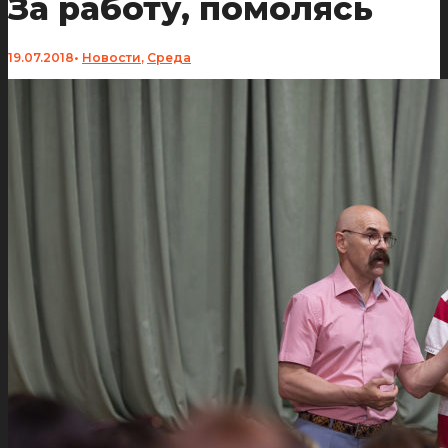
За работу, помолясь
19.07.2018
•
Новости
,
Среда