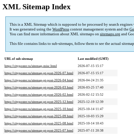
XML Sitemap Index
This is a XML Sitemap which is supposed to be processed by search engines
It was generated using the
WordPress
content management system and the
Go
You can find more information about XML sitemaps on
sitemaps.org
and Goo
This file contains links to sub-sitemaps, follow them to see the actual sitema
URL of sub-sitemap
Last modified (GMT)
https://cityposter.ru/sitemap-misc.html
2026-07-15 15:17
https://cityposter.ru/sitemap-pt-post-2026-07.html
2026-07-15 15:17
https://cityposter.ru/sitemap-pt-post-2026-04.html
2026-04-24 21:35
https://cityposter.ru/sitemap-pt-post-2026-03.html
2026-03-25 17:40
https://cityposter.ru/sitemap-pt-post-2026-02.html
2026-02-12 15:52
https://cityposter.ru/sitemap-pt-post-2025-12.html
2025-12-19 12:39
https://cityposter.ru/sitemap-pt-post-2025-10.html
2025-10-14 11:47
https://cityposter.ru/sitemap-pt-post-2025-09.html
2025-10-03 15:29
https://cityposter.ru/sitemap-pt-post-2025-08.html
2025-10-14 10:43
https://cityposter.ru/sitemap-pt-post-2025-07.html
2025-07-11 20:38