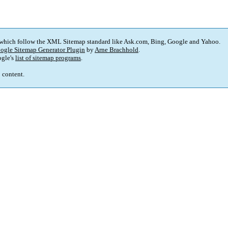
 which follow the XML Sitemap standard like Ask.com, Bing, Google and Yahoo.
ogle Sitemap Generator Plugin
by
Arne Brachhold
.
gle's
list of sitemap programs
.
p content.