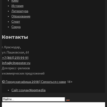
Кино
История
Литература
Образование
Спорт
Среда
Контакты
г. Краснодар,
ул. Пашковская, 61
+7 (861) 255 99 91
info@cityposter.ru
Для пресс-релизов
и коммерческих предложений
© Городская афиша 2018 | Связаться с нами
18+
Сайт создан Noomedia