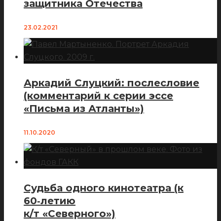
защитника Отечества
23.02.2021
Аркадий Слуцкий: послесловие
(комментарий к серии эссе
«Письма из Атланты»)
11.10.2020
Судьба одного кинотеатра (к
60‑летию
к/т «Северного»)