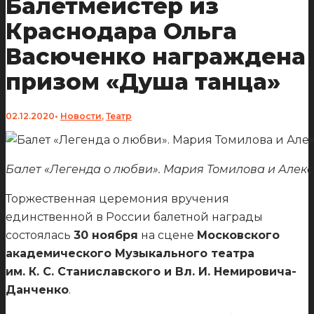
Балетмейстер из
Краснодара Ольга
Васюченко награждена
призом «Душа танца»
02.12.2020
•
Новости
,
Театр
Балет «Легенда о любви». Мария Томилова и Алексе
Торжественная церемония вручения
единственной в России балетной награды
состоялась
30 ноября
на сцене
Московского
академического Музыкального театра
им. К. С. Станиславского и Вл. И. Немировича-
Данченко
.