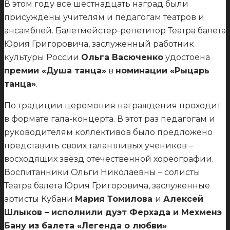
В этом году все шестнадцать наград были
присуждены учителям и педагогам театров и
ансамблей. Балетмейстер-репетитор Театра балета
Юрия Григоровича, заслуженный работник
культуры России
Ольга Васюченко
удостоена
премии
«Душа танца»
в
номинации «Рыцарь
танца»
.
По традиции церемония награждения проходит
в формате гала-концерта. В этот раз педагогам и
руководителям коллективов было предложено
представить своих талантливых учеников –
восходящих звёзд отечественной хореографии.
Воспитанники Ольги Николаевны – солисты
Театра балета Юрия Григоровича, заслуженные
артисты Кубани
Мария Томилова
и
Алексей
Шлыков – исполнили дуэт Ферхада и Мехменэ
Бану из балета «Легенда о любви»