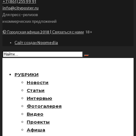
+7 (861) 255 99 91
info@cityposter.ru
Для пресс-релизов
и коммерческих предложений
© Городская афиша 2018 | Связаться с нами
18+
Сайт создан Noomedia
РУБРИКИ
Новости
Статьи
Интервью
Фотогалерея
Видео
Проекты
Афиша