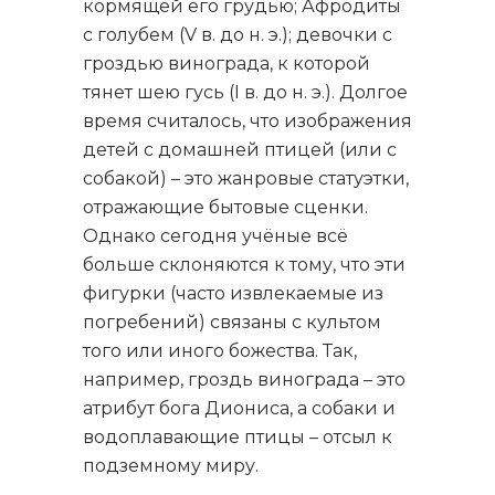
кормящей его грудью; Афродиты
с голубем (V в. до н. э.); девочки с
гроздью винограда, к которой
тянет шею гусь (I в. до н. э.). Долгое
время считалось, что изображения
детей с домашней птицей (или с
собакой) – это жанровые статуэтки,
отражающие бытовые сценки.
Однако сегодня учёные всё
больше склоняются к тому, что эти
фигурки (часто извлекаемые из
погребений) связаны с культом
того или иного божества. Так,
например, гроздь винограда – это
атрибут бога Диониса, а собаки и
водоплавающие птицы – отсыл к
подземному миру.