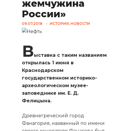
жемчужина
России»
09.07.2018
•
ИСТОРИЯ
,
НОВОСТИ
В
ыставка с таким названием
открылась 1 июня в
Краснодарском
государственном историко-
археологическом музее-
заповеднике им. Е. Д.
Фелицына.
Древнегреческий город
Фанагория, названный по имени
своего основателя Фанагора, был