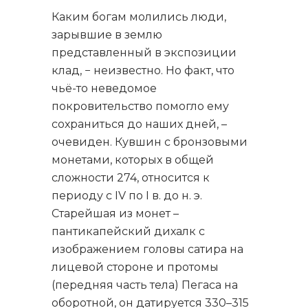
Каким богам молились люди,
зарывшие в землю
представленный в экспозиции
клад, − неизвестно. Но факт, что
чьё-то неведомое
покровительство помогло ему
сохраниться до наших дней, –
очевиден. Кувшин с бронзовыми
монетами, которых в общей
сложности 274, относится к
периоду с IV по I в. до н. э.
Старейшая из монет –
пантикапейский дихалк с
изображением головы сатира на
лицевой стороне и протомы
(передняя часть тела) Пегаса на
оборотной, он датируется 330–315