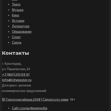
Театр
Музыка
Кино
История
Литература
Образование
Спорт
Среда
Контакты
г. Краснодар,
ул. Пашковская, 61
+7 (861) 255 99 91
info@cityposter.ru
Для пресс-релизов
и коммерческих предложений
© Городская афиша 2018 | Связаться с нами
18+
Сайт создан Noomedia