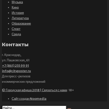
Музыка
Кино
История
Литература
Образование
Спорт
Среда
Контакты
г. Краснодар,
ул. Пашковская, 61
+7 (861) 255 99 91
info@cityposter.ru
Для пресс-релизов
и коммерческих предложений
© Городская афиша 2018 | Связаться с нами
18+
Сайт создан Noomedia