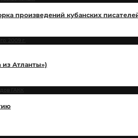
рка произведений кубанских писателе
 из Атланты»)
тию