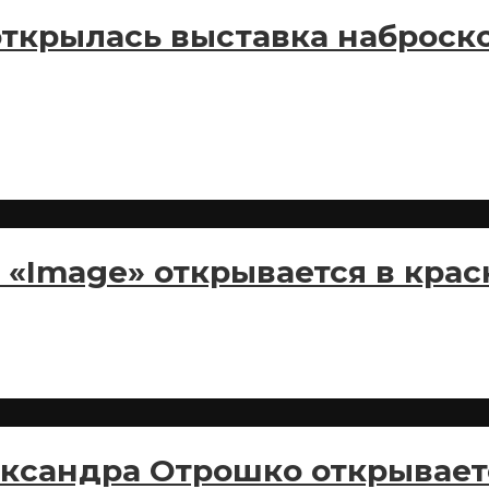
открылась выставка наброск
«Image» открывается в кра
ксандра Отрошко открывает