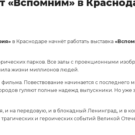
т «Вспомним» в Краснод
рия»
в Краснодаре начнёт работать выставка
«Вспом
орических парков. Все залы с проекционными изо
енила жизни миллионов людей.
фильма. Повествование начинается с последнего ми
городов гуляют полные надежд выпускники. Но уже з
 и на передовую, и в блокадный Ленинград, и в кон
и трагических и героических событий Великой Отече