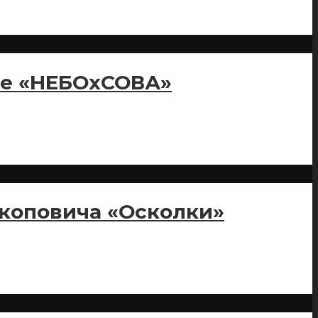
ее «НЕБОхСОВА»
окоповича «Осколки»