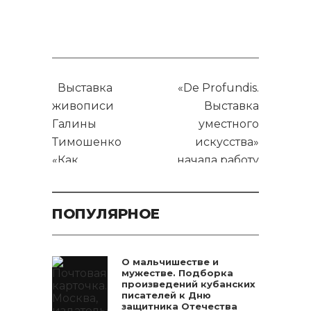
Выставка
«De Profundis.
живописи
Выставка
Галины
уместного
Тимошенко
искусства»
«Как
начала работу
прекрасен
в Фонде
этот мир»
искусства
ПОПУЛЯРНОЕ
пройдёт в
«Голубицкое»
ARTЗАЛЕ
О мальчишестве и
мужестве. Подборка
произведений кубанских
писателей к Дню
защитника Отечества