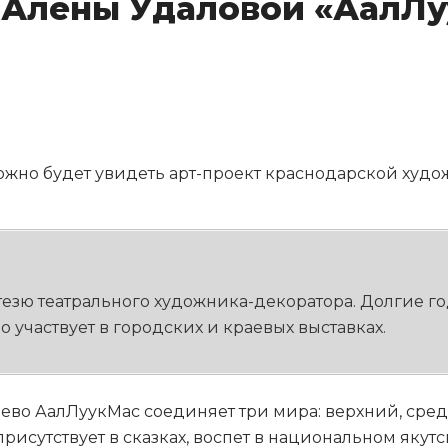
 Алёны Удаловой «АалЛу
жно будет увидеть арт-проект краснодарской худ
езю театрального художника-декоратора. Долгие го
о участвует в городских и краевых выставках.
во АалЛуукМас соединяет три мира: верхний, средн
рисутствует в сказках, воспет в национальном якут