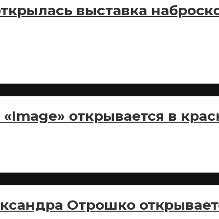
открылась выставка наброск
«Image» открывается в кра
ксандра Отрошко открывает