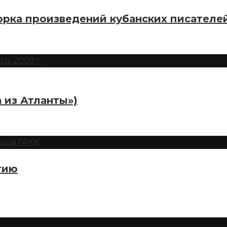
рка произведений кубанских писателе
 из Атланты»)
тию