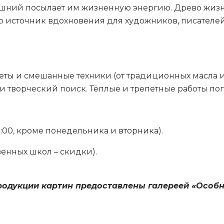
евышний посылает им жизненную энергию. Древо жиз
о источник вдохновения для художников, писателей,
еты и смешанные техники (от традиционных масла и
творческий поиск. Тёплые и трепетные работы погр
19:00, кроме понедельника и вторника).
венных школ – скидки).
родукции картин предоставлены галереей «Особн