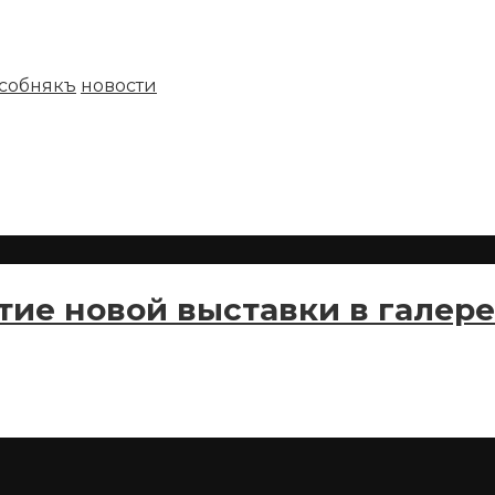
собнякъ
новости
тие новой выставки в галер