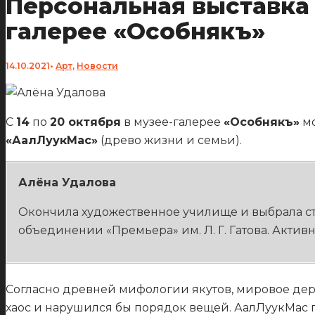
Персональная выставка
галерее «Особнякъ»
14.10.2021
•
Арт
,
Новости
С
14
по
20 октября
в музее-галерее
«Особнякъ»
мо
«АалЛуукМас»
(древо жизни и семьи).
Алёна Удалова
Окончила художественное училище и выбрала ст
объединении «Премьера» им. Л. Г. Гатова. Активн
Согласно древней мифологии якутов, мировое дере
хаос и нарушился бы порядок вещей. АалЛуукМас п