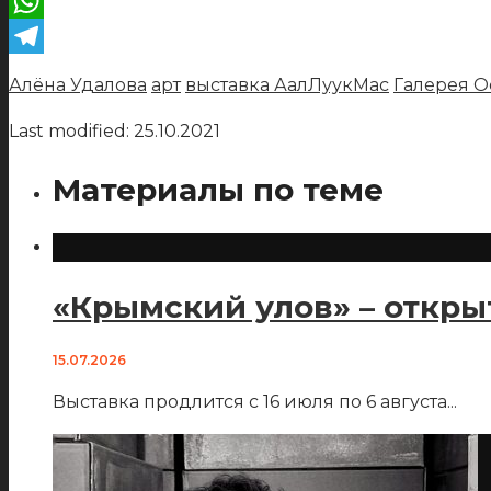
VK
WhatsApp
Telegram
Алёна Удалова
арт
выставка АалЛуукМас
Галерея О
Last modified: 25.10.2021
Материалы по теме
«Крымский улов» – откры
15.07.2026
Выставка продлится с 16 июля по 6 августа
...