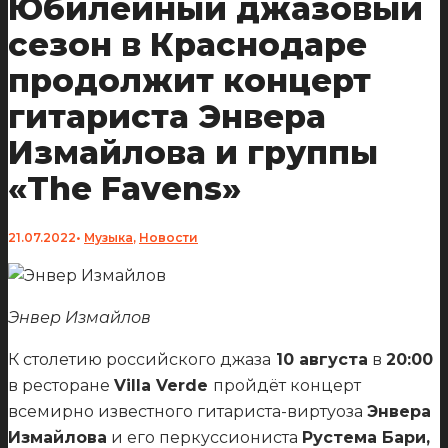
Юбилейный джазовый
сезон в Краснодаре
продолжит концерт
гитариста Энвера
Измайлова и группы
«The Favens»
21.07.2022
•
Музыка
,
Новости
Энвер Измайлов
К столетию российского джаза
10 августа
в
20:00
в ресторане
Villa Verde
пройдёт концерт
всемирно известного гитариста-виртуоза
Энвера
Измайлова
и его перкуссиониста
Рустема Бари,