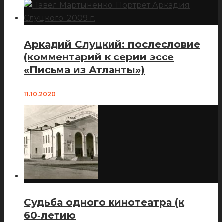
Аркадий Слуцкий: послесловие
(комментарий к серии эссе
«Письма из Атланты»)
11.10.2020
Судьба одного кинотеатра (к
60‑летию