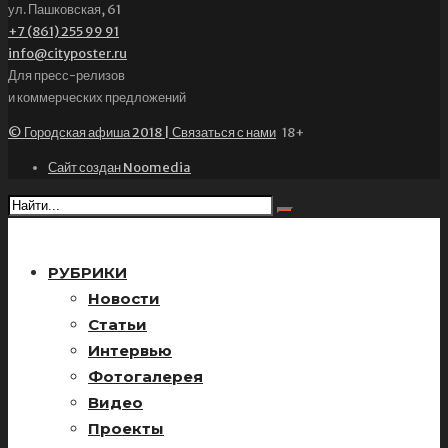
ул. Пашковская, 61
+7 (861) 255 99 91
info@cityposter.ru
Для пресс-релизов
и коммерческих предложений
© Городская афиша 2018 | Связаться с нами
18+
Сайт создан Noomedia
РУБРИКИ
Новости
Статьи
Интервью
Фотогалерея
Видео
Проекты