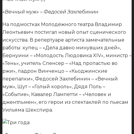
«Вечный муж» – Федосей Захлебинин
На подмостках Молодёжного театра Владимир
Леонтьевич постигал новый опыт сценического
искусства. В репертуаре артиста замечательные
работы: купец – «Дела давно минувших дней»,
Бернуини – «Молодость Людовика XIV», министр –
«Тень», учитель Спенсер – «Над пропастью во
ржи», падрон Винченцо – «Кьоджинские
перепалки», Федосей Захлебинин – «Вечный
муж», Шут – «Голый король», Дядя Поль –
«Событие», Кавалер Лампетти – «Человек и
джентльмен», его герои из спектаклей по пьесам
Уильяма Шекспира.