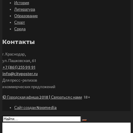
История
Литература
Образование
Спорт
Среда
Контакты
г. Краснодар,
ул. Пашковская, 61
+7 (861) 255 99 91
info@cityposter.ru
Для пресс-релизов
и коммерческих предложений
© Городская афиша 2018 | Связаться с нами
18+
Сайт создан Noomedia