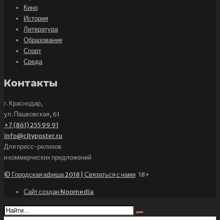
Кино
История
Литература
Образование
Спорт
Среда
Контакты
г. Краснодар,
ул. Пашковская, 61
+7 (861) 255 99 91
info@cityposter.ru
Для пресс-релизов
и коммерческих предложений
© Городская афиша 2018 | Связаться с нами
18+
Сайт создан Noomedia