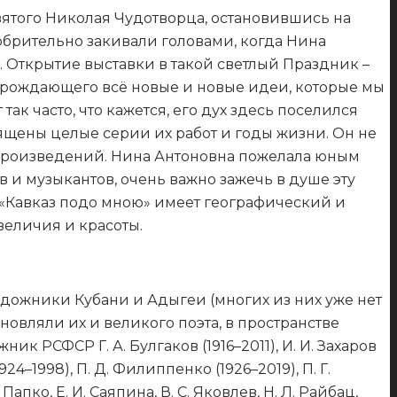
ятого Николая Чудотворца, остановившись на
обрительно закивали головами, когда Нина
. Открытие выставки в такой светлый Праздник –
, рождающего всё новые и новые идеи, которые мы
ак часто, что кажется, его дух здесь поселился
ящены целые серии их работ и годы жизни. Он не
х произведений. Нина Антоновна пожелала юным
 и музыкантов, очень важно зажечь в душе эту
т «Кавказ подо мною» имеет географический и
величия и красоты.
удожники Кубани и Адыгеи (многих из них уже нет
новляли их и великого поэта, в пространстве
 РСФСР Г. А. Булгаков (1916–2011), И. И. Захаров
4–1998), П. Д. Филиппенко (1926–2019), П. Г.
ко, Е. И. Саяпина, В. С. Яковлев, Н. Л. Райбац,