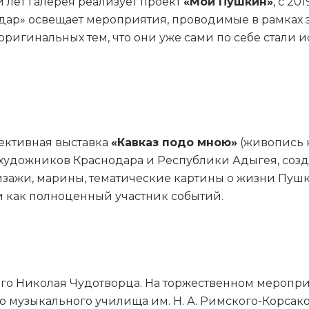
 лет галерея реализует проект
«Мой Пушкин»
, с 2
ар» освещает мероприятия, проводимые в рамках это
оригинальных тем, что они уже сами по себе стали
пективная выставка
«Кавказ подо мною»
(живопись 
и художников Краснодара и Республики Адыгея, созд
зажи, марины, тематические картины о жизни Пушки
о и как полноценный участник событий.
того Николая Чудотворца. На торжественном меропр
о музыкального училища им. Н. А. Римского-Корсаков