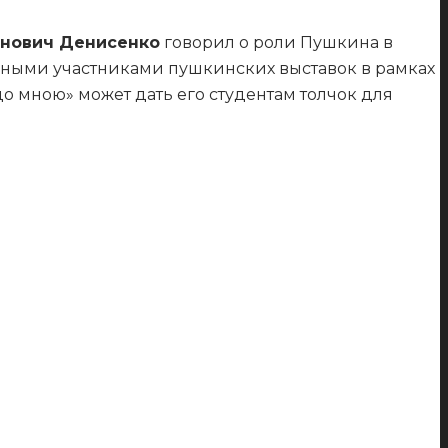
анович Денисенко
говорил о роли Пушкина в
нными участниками пушкинских выставок в рамках
до мною» может дать его студентам толчок для