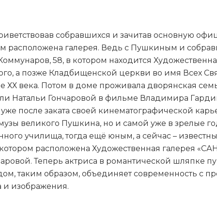
приветствовав собравшихся и зачитав основную оф
ром расположена галерея. Ведь с Пушкиным и собра
. Коммунаров, 58, в котором находится Художестве
го, а позже Кладбищенской церкви во имя Всех Свя
але ХХ века. Потом в доме проживала дворянская се
ли Натальи Гончаровой в фильме Владимира Гардина 
же после заката своей кинематографической карьер
узы великого Пушкина, но и самой уже в зрелые го
ного училища, тогда ещё юным, а сейчас – известн
в котором расположена Художественная галерея «СА
аровой. Теперь актриса в романтической шляпке пу
 дом, таким образом, объединяет современность с 
а и изображения.