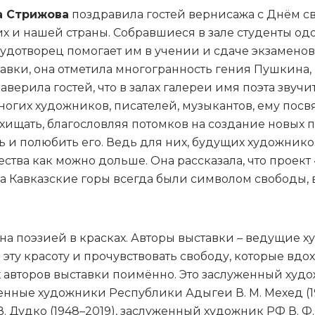
а Стрижова
поздравила гостей вернисажа с Днём св
х и нашей страны. Собравшиеся в зале студенты од
Чудотворец помогает им в учении и сдаче экзаменов
ставки, она отметила многогранность гения Пушкина
рила гостей, что в залах галереи имя поэта звучит т
ногих художников, писателей, музыкантов, ему посв
восхищать, благословляя потомков на создание новы
 и полюбить его. Ведь для них, будущих художников
ества как можно дольше. Она рассказала, что проек
на Кавказские горы всегда были символом свободы, 
на поэзией в красках. Авторы выставки – ведущие х
эту красоту и прочувствовать свободу, которые вдох
авторов выставки поимённо. Это заслуженный художник
уженные художники Республики Адыгеи В. М. Мехед (192
Дудко (1948–2019), заслуженный художник РФ В. Ф. Пап