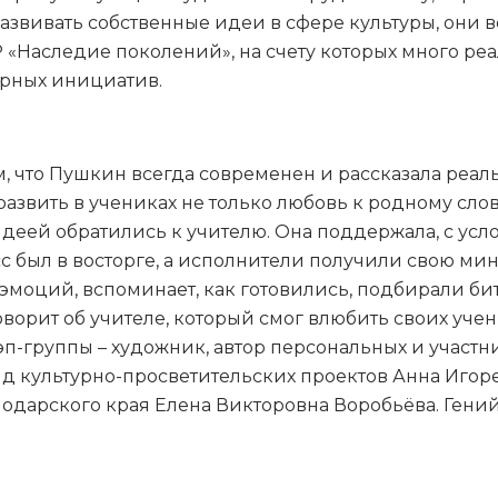
азвивать собственные идеи в сфере культуры, они в
Наследие поколений», на счету которых много реал
рных инициатив.
, что Пушкин всегда современен и рассказала реал
 развить в учениках не только любовь к родному сло
деей обратились к учителю. Она поддержала, с усло
сс был в восторге, а исполнители получили свою мин
ь эмоций, вспоминает, как готовились, подбирали б
оворит об учителе, который смог влюбить своих уче
п-группы – художник, автор персональных и участн
 культурно-просветительских проектов Анна Игорев
одарского края Елена Викторовна Воробьёва. Гений