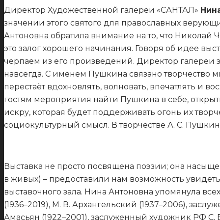
Директор Художественной галереи «САНТАЛ»
Нин
значении этого святого для православных верующи
Антоновна обратила внимание на то, что Николай 
это залог хорошего начинания. Говоря об идее вы
черпаем из его произведений. Директор галереи заве
навсегда. С именем Пушкина связано творчество м
перестаёт вдохновлять, волновать, впечатлять и 
гостям мероприятия найти Пушкина в себе, открыть
искру, которая будет поддерживать огонь их творч
социокультурный смысл. В творчестве А. С. Пушки
Выставка не просто посвящена поэзии; она насыще
в живых) – предоставили нам возможность увидеть 
выставочного зала. Нина Антоновна упомянула всех 
(1936–2019), М. В. Архангельский (1937–2006), засл
Амасьян (1922–2001), заслуженный художник РФ С. В. 