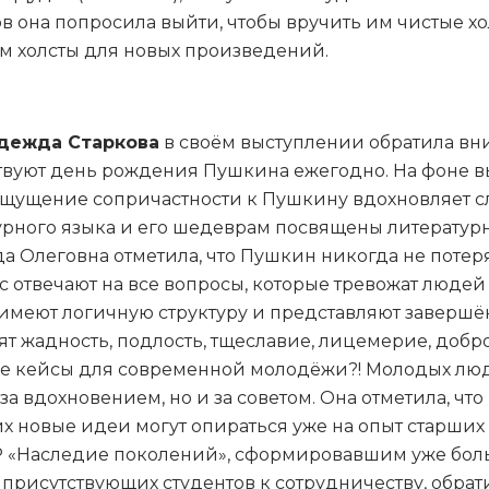
в она попросила выйти, чтобы вручить им чистые хо
ам холсты для новых произведений.
дежда Старкова
в своём выступлении обратила вни
ествуют день рождения Пушкина ежегодно. На фоне в
ущение сопричастности к Пушкину вдохновляет служ
урного языка и его шедеврам посвящены литератур
Олеговна отметила, что Пушкин никогда не потеряе
 отвечают на все вопросы, которые тревожат людей у
 имеют логичную структуру и представляют заверш
т жадность, подлость, тщеславие, лицемерие, доброт
кие кейсы для современной молодёжи?! Молодых люд
а вдохновением, но и за советом. Она отметила, чт
х новые идеи могут опираться уже на опыт старших к
«Наследие поколений», сформировавшим уже боль
рисутствующих студентов к сотрудничеству, обратив 