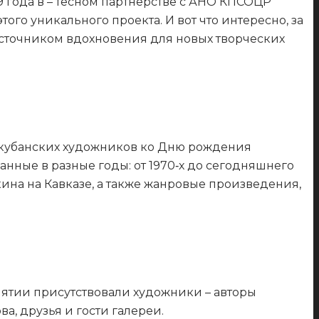
019 года в – тесном партнёрстве с АНО КПСОЦР
го уникального проекта. И вот что интересно, за
 источником вдохновения для новых творческих
кубанских художников ко Дню рождения
анные в разные годы: от 1970‑х до сегодняшнего
на на Кавказе, а также жанровые произведения,
иятии присутствовали художники – авторы
а, друзья и гости галереи.