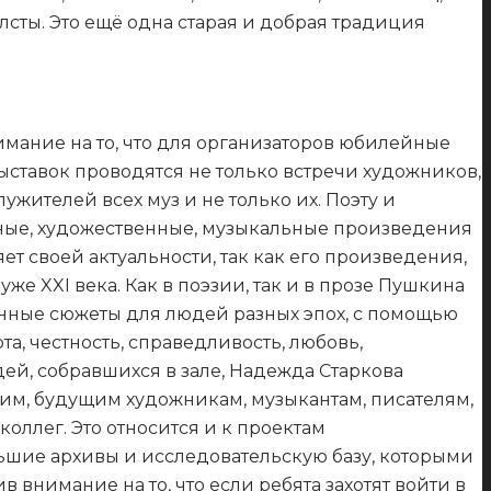
лсты. Это ещё одна старая и добрая традиция
мание на то, что для организаторов юбилейные
ыставок проводятся не только встречи художников,
ителей всех муз и не только их. Поэту и
ные, художественные, музыкальные произведения
т своей актуальности, так как его произведения,
же XXI века. Как в поэзии, так и в прозе Пушкина
ённые сюжеты для людей разных эпох, с помощью
а, честность, справедливость, любовь,
ей, собравшихся в зале, Надежда Старкова
о им, будущим художникам, музыкантам, писателям,
оллег. Это относится и к проектам
шие архивы и исследовательскую базу, которыми
внимание на то, что если ребята захотят войти в