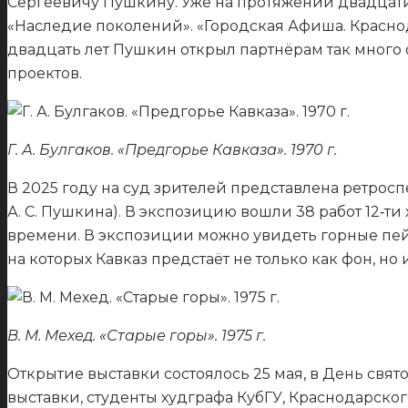
Сергеевичу Пушкину. Уже на протяжении двадцати
«Наследие поколений». «Городская Афиша. Краснод
двадцать лет Пушкин открыл партнёрам так много 
проектов.
Г. А. Булгаков. «Предгорье Кавказа». 1970 г.
В 2025 году на суд зрителей представлена ретрос
А. С. Пушкина). В экспозицию вошли 38 работ 12‑т
времени. В экспозиции можно увидеть горные пей
на которых Кавказ предстаёт не только как фон, н
В. М. Мехед. «Старые горы». 1975 г.
Открытие выставки состоялось 25 мая, в День свя
выставки, студенты худграфа КубГУ, Краснодарског