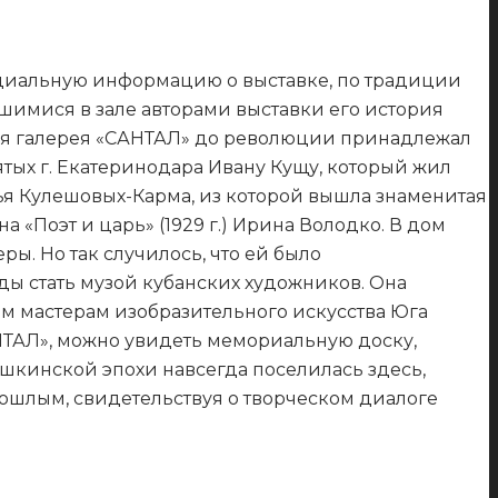
ициальную информацию о выставке, по традиции
вшимися в зале авторами выставки его история
нная галерея «САНТАЛ» до революции принадлежал
тых г. Екатеринодара Ивану Кущу, который жил
мья Кулешовых-Карма, из которой вышла знаменитая
«Поэт и царь» (1929 г.) Ирина Володко. В дом
ы. Но так случилось, что ей было
ды стать музой кубанских художников. Она
ым мастерам изобразительного искусства Юга
НТАЛ», можно увидеть мемориальную доску,
шкинской эпохи навсегда поселилась здесь,
прошлым, свидетельствуя о творческом диалоге