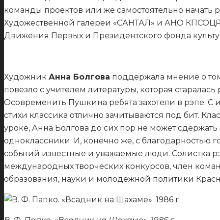
команды проектов или же самостоятельно начать р
Художественной галереи «САНТАЛ» и АНО КПСОЦР «
Движения Первых и Президентского фонда культу
Художник
Анна Болгова
поддержала мнение о том
повезло с учителем литературы, которая старалась
Осовременить Пушкина ребята захотели в рэпе. С и
стихи классика отлично зачитываются под бит. Кла
уроке, Анна Болгова до сих пор не может сдержат
одноклассники. И, конечно же, с благодарностью г
событий известные и уважаемые люди. Солистка рэ
международных творческих конкурсов, член команд
образования, науки и молодёжной политики Красн