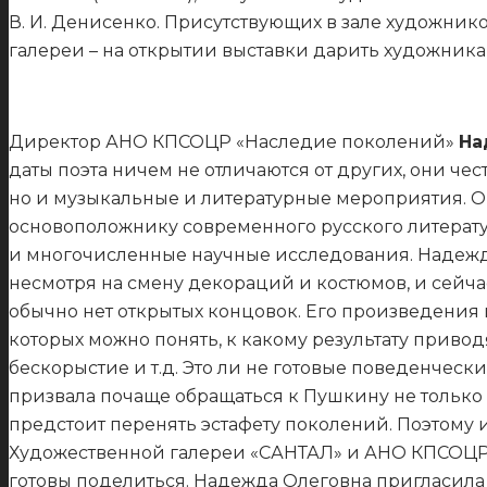
В. И. Денисенко. Присутствующих в зале художнико
галереи – на открытии выставки дарить художник
Директор АНО КПСОЦР «Наследие поколений»
На
даты поэта ничем не отличаются от других, они ч
но и музыкальные и литературные мероприятия. Ощ
основоположнику современного русского литерат
и многочисленные научные исследования. Надежда 
несмотря на смену декораций и костюмов, и сейчас
обычно нет открытых концовок. Его произведения
которых можно понять, к какому результату приводя
бескорыстие и т.д. Это ли не готовые поведенчес
призвала почаще обращаться к Пушкину не только з
предстоит перенять эстафету поколений. Поэтому и
Художественной галереи «САНТАЛ» и АНО КПСОЦР 
готовы поделиться. Надежда Олеговна пригласила п