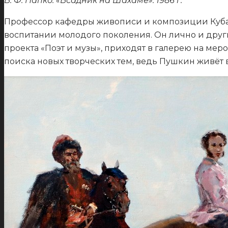
В. Ф. Папко. «Всадник на Шахаме». 1986 г.
Профессор кафедры живописи и композиции Куба
воспитании молодого поколения. Он лично и друг
проекта «Поэт и музы», приходят в галерею на меро
поиска новых творческих тем, ведь Пушкин живёт во