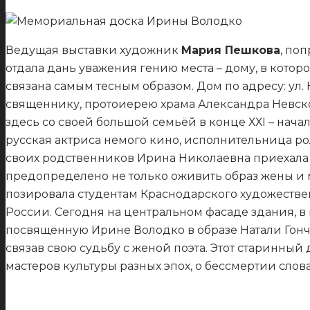
Ведущая выставки художник
Мария Пешкова
, по
отдала дань уважения гению места – дому, в кото
связана самым тесным образом. Дом по адресу: ул
священнику, протоиерею храма Александра Невско
здесь со своей большой семьёй в конце ХХI – нач
русская актриса немого кино, исполнительница ро
своих родственников Ирина Николаевна приехала у
предопределено не только оживить образ жены и м
позировала студентам Краснодарского художествен
России. Сегодня на центральном фасаде здания, 
посвящённую Ирине Володко в образе Натали Гонч
связав свою судьбу с женой поэта. Этот старинный
мастеров культуры разных эпох, о бессмертии слов