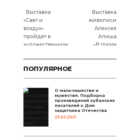
Выставка
Выставка
«Свет и
живописи
воздух»
Алексея
пройдёт в
Апиша
художественном
«В глазах
музее имени
смотрящих –
Ф. А. Коваленко
красота»
ПОПУЛЯРНОЕ
состоится в
ARTЗАЛЕ
О мальчишестве и
мужестве. Подборка
произведений кубанских
писателей к Дню
защитника Отечества
23.02.2021