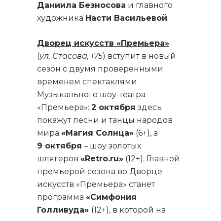
Даниила Безносова
и главного
художника
Насти Васильевой
.
Дворец искусств «Премьера»
(
ул. Стасова, 175
) вступит в новый
сезон с двумя проверенными
временем спектаклями
Музыкального шоу-театра
«Премьера»:
2 октября
здесь
покажут песни и танцы народов
мира
«Магия Солнца»
(6+), а
9 октября
– шоу золотых
шлягеров
«Retro.ru»
(12+). Главной
премьерой сезона во Дворце
искусств «Премьера» станет
программа
«Симфония
Голливуда»
(12+), в которой на