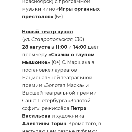
Красноярск) с программой
музыки кино
«Игры органных
престолов»
(6+).
Новый театр кукол
(
ул. Ставропольская, 130
)
28 августа
в
11:00
и
14:00
даёт
премьеру
«Сказки о глупом
мышонке»
(0+) С. Маршака в
постановке лауреатов
Национальной театральной
премии «Золотая Маска» и
Высшей театральной премии
Санкт-Петербурга «Золотой
софит»: режиссёра
Петра
Васильева
и художника
Алевтины Торик
. Кроме того, в
наступающем сезоне публику