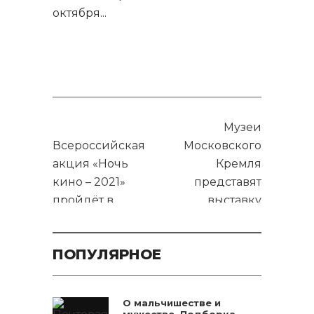
октября
...
Музеи
Всероссийская
Московского
акция «Ночь
Кремля
кино – 2021»
представят
пройдёт в
выставку
Краснодаре
ювелирного
искусства в
ПОПУЛЯРНОЕ
Краснодаре
О мальчишестве и
мужестве. Подборка