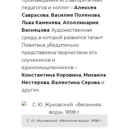
произведений его авторитетных
педагогов и коллег –
Алексея
Саврасова
,
Василия Поленова
,
Льва Каменева
,
Аполлинария
Васнецова
. Художественная
среда, в которой развился талант
Левитана, убедительно
представлена творчеством его
соучеников и
единомышленников –
Константина Коровина
,
Михаила
Нестерова
,
Валентина Серова
и
других.
С. Ю. Жуковский. «Весенняя вода». 1898 г.