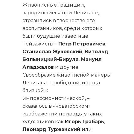
Живописные традиции,
зародившиеся при Левитане,
отразились в творчестве его
воспитанников, среди которых
были будущие известные
пейзажисты –
Пётр Петровичев
,
Станислав Жуковский
,
Витольд
Бялыницкий-Бируля
,
Мануил
Аладжалов
и другие.
Своеобразие живописной манеры
Левитана – свободной, иногда
близкой к
импрессионистической, –
сказалось в «новаторском»
изображении природы у таких
художников как
Игорь Грабарь
,
Леонард Туржанский
или