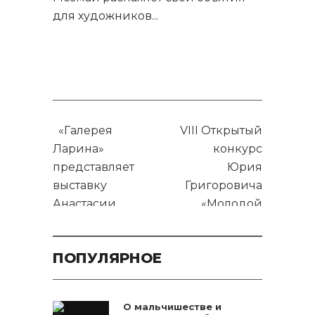
для художников
...
«Галерея
VIII Открытый
Ларина»
конкурс
представляет
Юрия
выставку
Григоровича
Анастасии
«Молодой
Харченко
балет мира»
«Терапия превращения»
пройдёт в
ПОПУЛЯРНОЕ
Сочи
О мальчишестве и