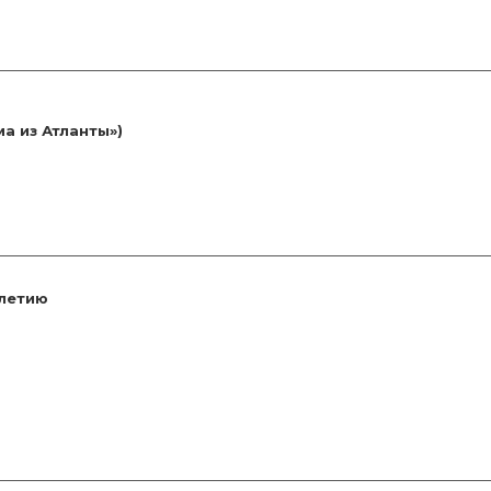
а из Атланты»)
‑летию