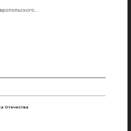
авропольского
...
ка Отечества