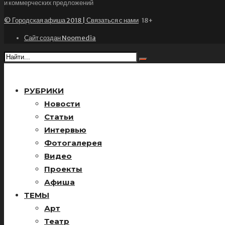
и коммерческих предложений
© Городская афиша 2018 | Связаться с нами
18+
Сайт создан Noomedia
РУБРИКИ
Новости
Статьи
Интервью
Фотогалерея
Видео
Проекты
Афиша
ТЕМЫ
Арт
Театр