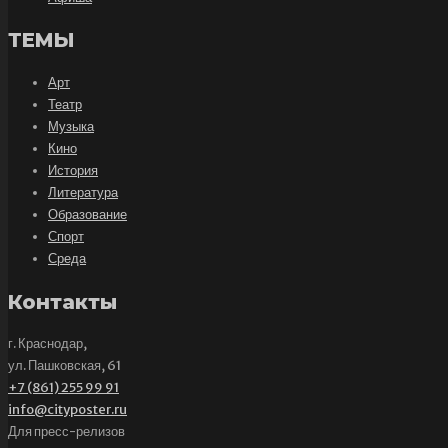
ТЕМЫ
Арт
Театр
Музыка
Кино
История
Литература
Образование
Спорт
Среда
Контакты
г. Краснодар,
ул. Пашковская, 61
+7 (861) 255 99 91
info@cityposter.ru
Для пресс-релизов