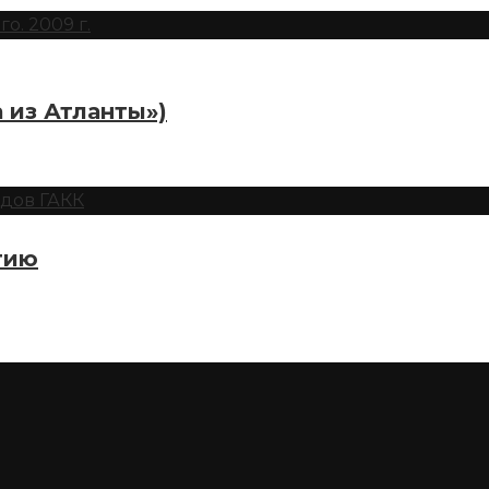
 из Атланты»)
тию