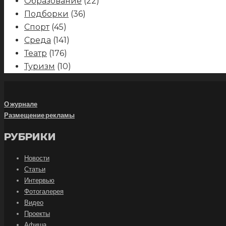
Образование
(22)
Подборки
(36)
Спорт
(45)
Среда
(141)
Театр
(176)
Туризм
(10)
О журнале
Размещение рекламы
РУБРИКИ
Новости
Статьи
Интервью
Фотогалерея
Видео
Проекты
Афиша