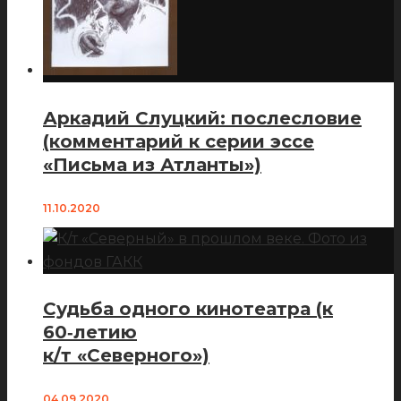
Аркадий Слуцкий: послесловие
(комментарий к серии эссе
«Письма из Атланты»)
11.10.2020
Судьба одного кинотеатра (к
60‑летию
к/т «Северного»)
04.09.2020