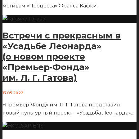
мотивам «Процесса» Франса Кафки
...
Встречи с прекрасным в
«Усадьбе Леонарда»
(о новом проекте
«Премьер‑Фонда»
им. Л. Г. Гатова)
17.05.2022
«Премьер-Фонд» им. Л. Г. Гатова представил
новый культурный проект – «Усадьба Леонарда»
...