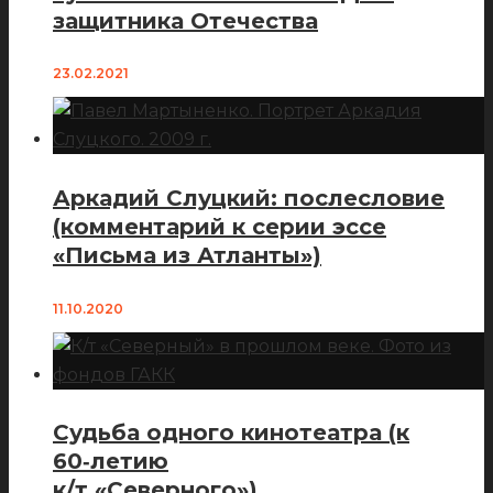
защитника Отечества
23.02.2021
Аркадий Слуцкий: послесловие
(комментарий к серии эссе
«Письма из Атланты»)
11.10.2020
Судьба одного кинотеатра (к
60‑летию
к/т «Северного»)