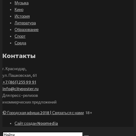
Музыка
Кино
История
Литература
Образование
Спорт
Среда
Контакты
г. Краснодар,
ул. Пашковская, 61
+7 (861) 255 99 91
info@cityposter.ru
Для пресс-релизов
и коммерческих предложений
© Городская афиша 2018 | Связаться с нами
18+
Сайт создан Noomedia