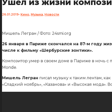
Ушёл из жизни компози
26.01.2019
•
Кино
,
Музыка
,
Новости
Мишель Легран / Фото: 24smi.org
26 января в Париже скончался на 87-м году жи
числе к фильму «Шербурские зонтики».
Композитор умер в своем доме в Париже в ночь с пя
Monde.
Мишель Легран
писал музыку к таким лентам, как
«Сладкий ноябрь», «Казанова» и «Высокая мода». 