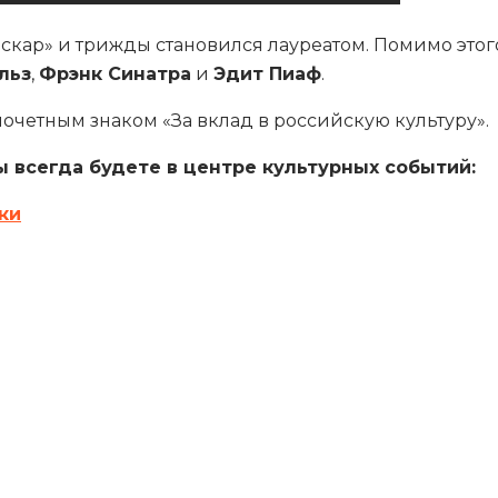
ар» и трижды становился лауреатом. Помимо этого, 
льз
,
Фрэнк Синатра
и
Эдит Пиаф
.
очетным знаком «За вклад в российскую культуру».
 всегда будете в центре культурных событий:
ки