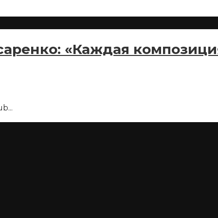
саренко: «Каждая композици
ub
...