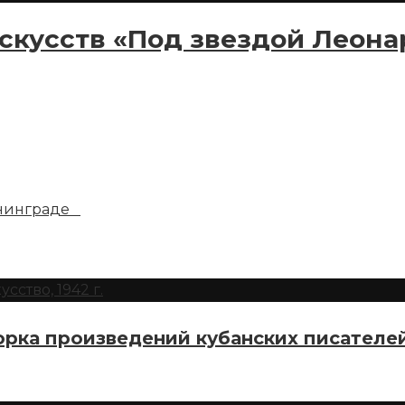
скусств «Под звездой Леонар
енинграде
рка произведений кубанских писателе