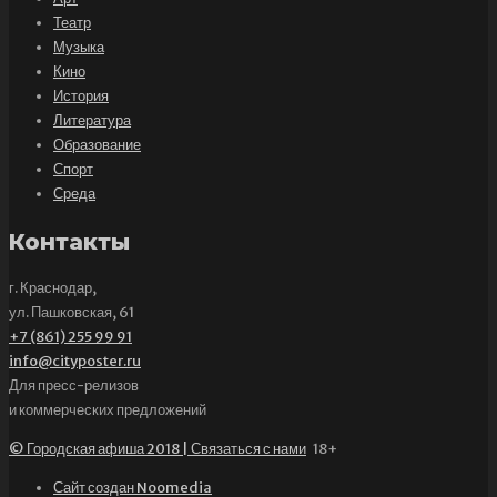
Театр
Музыка
Кино
История
Литература
Образование
Спорт
Среда
Контакты
г. Краснодар,
ул. Пашковская, 61
+7 (861) 255 99 91
info@cityposter.ru
Для пресс-релизов
и коммерческих предложений
© Городская афиша 2018 | Связаться с нами
18+
Сайт создан Noomedia