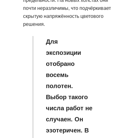
предельности. На новых холстах они
почти неразличимы, что подчёркивает
скрытую напряжённость цветового
решения.
Для
экспозиции
отобрано
восемь
полотен.
Выбор такого
числа работ не
случаен. Он
эзотеричен. В