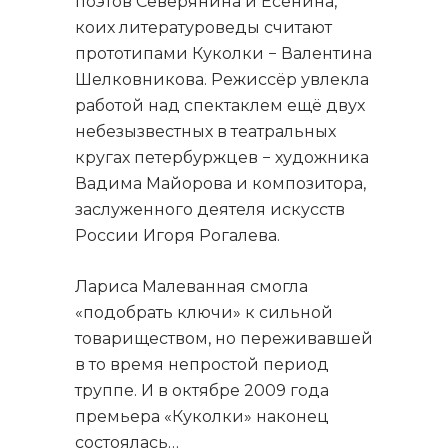
поэтов Северянина и Есенина,
коих литературоведы считают
прототипами Куколки − Валентина
Шелковникова. Режиссёр увлекла
работой над спектаклем ещё двух
небезызвестных в театральных
кругах петербуржцев − художника
Вадима Майорова и композитора,
заслуженного деятеля искусств
России Игоря Рогалева.
Лариса Малеванная смогла
«подобрать ключи» к сильной
товариществом, но переживавшей
в то время непростой период
труппе. И в октябре 2009 года
премьера «Куколки» наконец
состоялась…