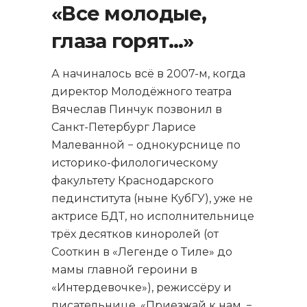
«Все молодые,
глаза горят…»
А начиналось всё в 2007-м, когда
директор Молодёжного театра
Вячеслав Пинчук позвонил в
Санкт-Петербург Ларисе
Малеванной − однокурснице по
историко-филологическому
факультету Краснодарского
пединститута (ныне КубГУ), уже не
актрисе БДТ, но исполнительнице
трёх десятков киноролей (от
Сооткин в «Легенде о Тиле» до
мамы главной героини в
«Интердевочке»), режиссёру и
писательнице. «Приезжай к нам, −