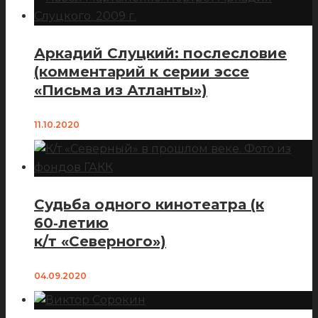
Аркадий Слуцкий: послесловие
(комментарий к серии эссе
«Письма из Атланты»)
11.10.2020
Судьба одного кинотеатра (к
60‑летию
к/т «Северного»)
04.09.2020