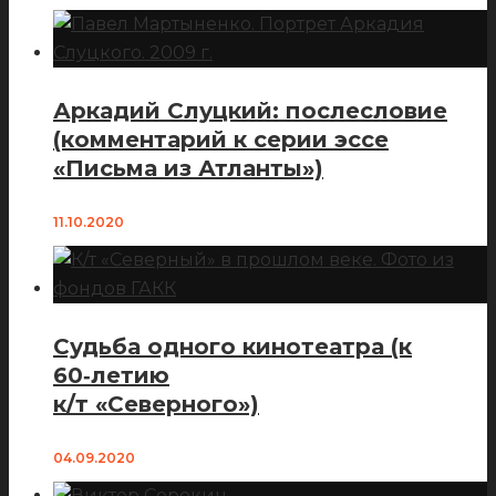
Аркадий Слуцкий: послесловие
(комментарий к серии эссе
«Письма из Атланты»)
11.10.2020
Судьба одного кинотеатра (к
60‑летию
к/т «Северного»)
04.09.2020