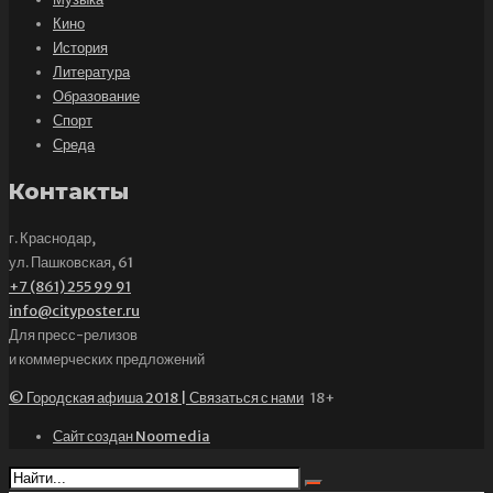
Кино
История
Литература
Образование
Спорт
Среда
Контакты
г. Краснодар,
ул. Пашковская, 61
+7 (861) 255 99 91
info@cityposter.ru
Для пресс-релизов
и коммерческих предложений
© Городская афиша 2018 | Связаться с нами
18+
Сайт создан Noomedia