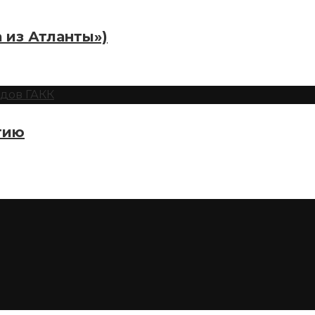
 из Атланты»)
тию