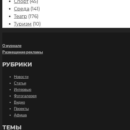
Спорт
(45)
Среда
(141)
Театр
(176)
Туризм
(10)
О журнале
Размещение рекламы
РУБРИКИ
Новости
Статьи
Интервью
Фотогалерея
Видео
Проекты
Афиша
ТЕМЫ