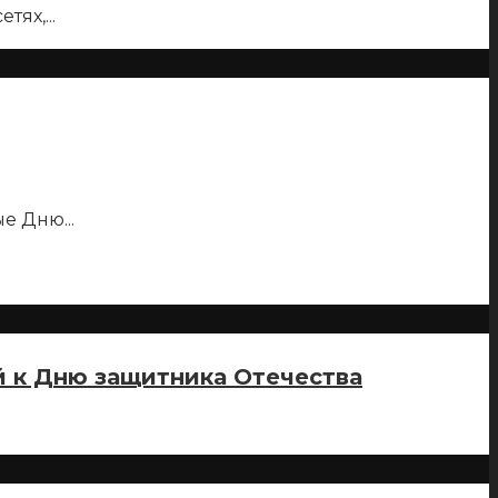
етях,
...
ные Дню
...
й к Дню защитника Отечества