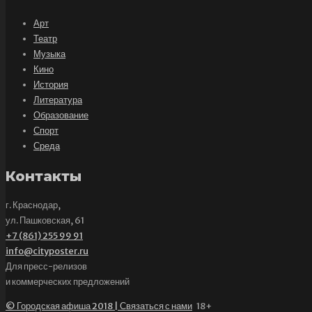
Арт
Театр
Музыка
Кино
История
Литература
Образование
Спорт
Среда
Контакты
г. Краснодар,
ул. Пашковская, 61
+7 (861) 255 99 91
info@cityposter.ru
Для пресс-релизов
и коммерческих предложений
© Городская афиша 2018 | Связаться с нами
18+