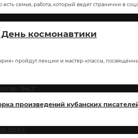
 есть семья, работа, который ведёт странички в соцс
 День космонавтики
стория» пройдут лекции и мастер-классы, посвящён
рка произведений кубанских писателе