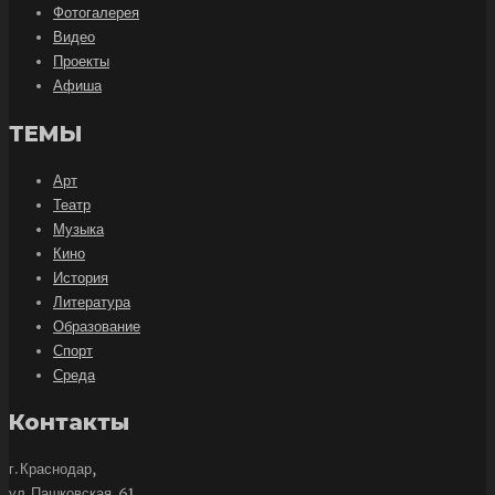
Фотогалерея
Видео
Проекты
Афиша
ТЕМЫ
Арт
Театр
Музыка
Кино
История
Литература
Образование
Спорт
Среда
Контакты
г. Краснодар,
ул. Пашковская, 61