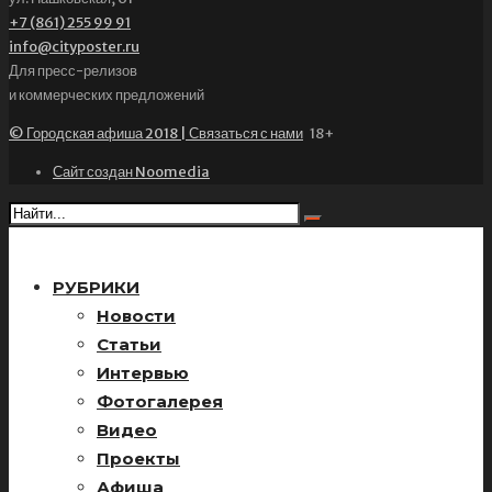
+7 (861) 255 99 91
info@cityposter.ru
Для пресс-релизов
и коммерческих предложений
© Городская афиша 2018 | Связаться с нами
18+
Сайт создан Noomedia
РУБРИКИ
Новости
Статьи
Интервью
Фотогалерея
Видео
Проекты
Афиша