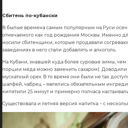
Сбитень по-кубански
В былые времена самым популярным на Руси осенн
отмечаемого как год рождения Москвы. Именно дл
носили сбитенщики, которые продавали согревающ
заведениях в него стали добавлять и алкоголь.
На Кубани, знавшей куда более суровые зимы, чем в
порции мёда можно заменить сахаром). Доводили д
мускатный орех. В то время они были не так доступ
шалфей, чабрец – являлись обязательным ингредие
кипятили 25 минут и примерно полчаса настаивал
Существовала и летняя версия напитка − с несколь