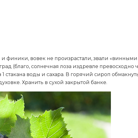
к и финики, вовек не произрастали, звали «винными
ад (благо, солнечная лоза издревле превосходно чу
 1 стакана воды и сахара. В горячий сироп обмакнут
уховке. Хранить в сухой закрытой банке.