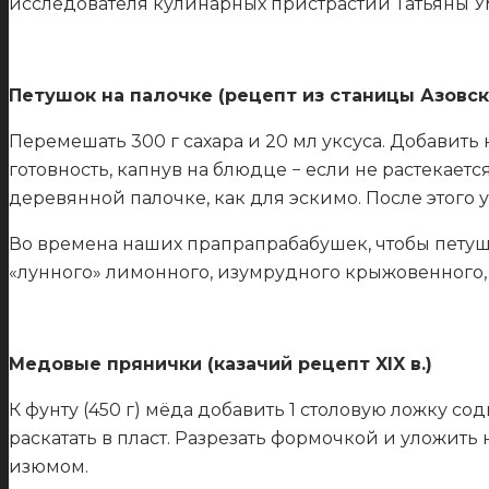
исследователя кулинарных пристрастий Татьяны У
Петушок на палочке (рецепт из станицы Азовск
Перемешать 300 г сахара и 20 мл уксуса. Добавить
готовность, капнув на блюдце − если не растекает
деревянной палочке, как для эскимо. После этого у
Во времена наших прапрапрабабушек, чтобы петушк
«лунного» лимонного, изумрудного крыжовенного
Медовые прянички (казачий рецепт XIX в.)
К фунту (450 г) мёда добавить 1 столовую ложку сод
раскатать в пласт. Разрезать формочкой и уложит
изюмом.