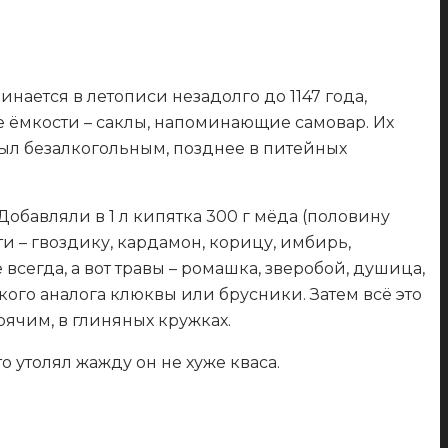
ается в летописи незадолго до 1147 года,
 ёмкости – саклы, напоминающие самовар. Их
ыл безалкогольным, позднее в питейных
Добавляли в 1 л кипятка 300 г мёда (половину
 – гвоздику, кардамон, корицу, имбирь,
 всегда, а вот травы – ромашка, зверобой, душица,
ого аналога клюквы или брусники. Затем всё это
ячим, в глиняных кружках.
о утолял жажду он не хуже кваса.