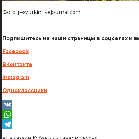
Фото: p-syutkin.livejournal.com
Подпишитесь на наши страницы в соцсетях и вы
Facebook
ВКонтакте
Instagram
Одноклассники
VK
WhatsApp
Telegram
еда
казаки
Кубань
кулинария
кухня