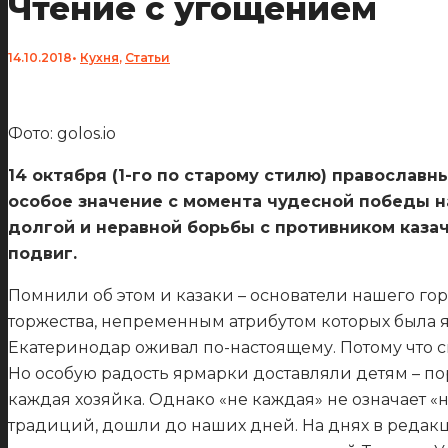
Чтение с угощением
14.10.2018
•
Кухня
,
Статьи
Фото: golos.io
14 октября (1-го по старому стилю) православ
особое значение с момента чудесной победы на
долгой и неравной борьбы с противником казач
подвиг.
Помнили об этом и казаки – основатели нашего го
торжества, непременным атрибутом которых была 
Екатеринодар оживал по-настоящему. Потому что с
Но особую радость ярмарки доставляли детям – по
каждая хозяйка. Однако «не каждая» не означает 
традиций, дошли до наших дней. На днях в редак