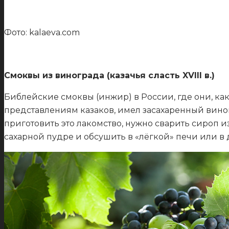
Фото: kalaeva.com
Смоквы из винограда (казачья сласть XVIII в.)
Библейские смоквы (инжир) в России, где они, ка
представлениям казаков, имел засахаренный виногр
приготовить это лакомство, нужно сварить сироп из
сахарной пудре и обсушить в «лёгкой» печи или в д