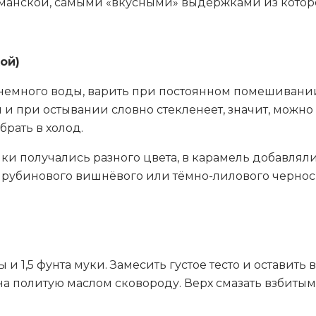
манской, самыми «вкусными» выдержками из которо
ой)
 немного воды, варить при постоянном помешивании.
ся и при остывании словно стекленеет, значит, можн
брать в холод.
и получались разного цвета, в карамель добавляли 
, рубинового вишнёвого или тёмно-лилового черно
ы и 1,5 фунта муки. Замесить густое тесто и оставить
ь на политую маслом сковороду. Верх смазать взбит