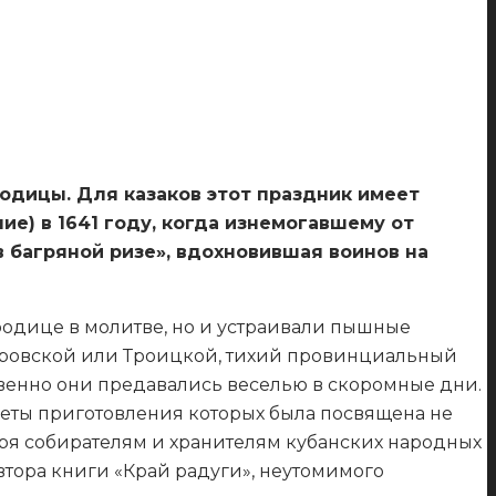
родицы. Для казаков этот праздник имеет
е) в 1641 году, когда изнемогавшему от
 багряной ризе», вдохновившая воинов на
ородице в молитве, но и устраивали пышные
окровской или Троицкой, тихий провинциальный
бвенно они предавались веселью в скоромные дни.
креты приготовления которых была посвящена не
даря собирателям и хранителям кубанских народных
тора книги «Край радуги», неутомимого