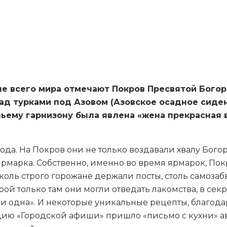
ные всего мира отмечают Покров Пресвятой Бого
д турками под Азовом (Азовское осадное сидени
ьему гарнизону была явлена «жена прекрасная в
рода. На Покров они не только воздавали хвалу Бог
ярмарка. Собственно, именно во время ярмарок, П
коль строго горожане держали посты, столь самоза
рой только там они могли отведать лакомства, в се
«ни одна». И некоторые уникальные рецепты, благо
цию «Городской афиши» пришло «письмо с кухни» ав