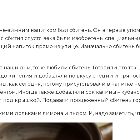
е-зимним напитком был сбитень. Он впервые упомин
я сбитня спустя века были изобретены специальные
ий напиток прямо на улице. Изначально сбитень б
 наши дни, тоже любили сбитень. Готовили его так. 
о кипения и добавляли по вкусу специи и пряности
ны, как сегодня, потому присутствовали в напитке не
нтом. Иногда также добавляли сок калины – кубанск
и под крышкой. Подавали процеженный сбитень гор
кими дольками лимона и льдом. И, надо заметить, чт