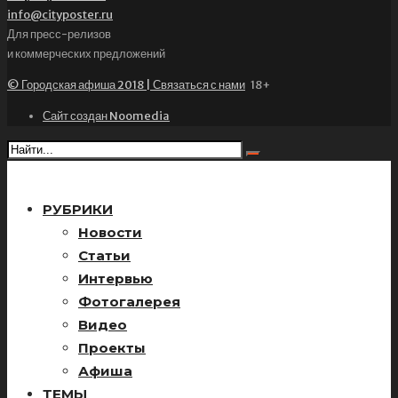
info@cityposter.ru
Для пресс-релизов
и коммерческих предложений
© Городская афиша 2018 | Связаться с нами
18+
Сайт создан Noomedia
РУБРИКИ
Новости
Статьи
Интервью
Фотогалерея
Видео
Проекты
Афиша
ТЕМЫ