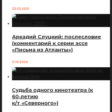
23.02.2021
Аркадий Слуцкий: послесловие
(комментарий к серии эссе
«Письма из Атланты»)
11.10.2020
Судьба одного кинотеатра (к
60‑летию
к/т «Северного»)