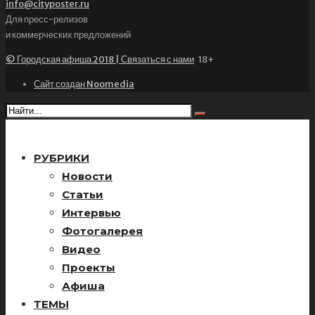
info@cityposter.ru
Для пресс-релизов
и коммерческих предложений
© Городская афиша 2018 | Связаться с нами
18+
Сайт создан Noomedia
РУБРИКИ
Новости
Статьи
Интервью
Фотогалерея
Видео
Проекты
Афиша
ТЕМЫ