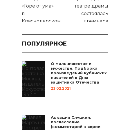
«Горе от ума»
театре драмы
в
состоялась
Краснодарском
премьера
театре драмы
«Утиной
охоты»
ПОПУЛЯРНОЕ
О мальчишестве и
мужестве. Подборка
произведений кубанских
писателей к Дню
защитника Отечества
23.02.2021
Аркадий Слуцкий:
послесловие
(комментарий к серии