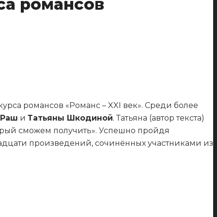
са романсов
курса романсов «Романс – XXI век». Среди более
 Раш
и
Татьяны Шкодиной
. Татьяна (автор текста)
торый сможем получить». Успешно пройдя
надцати произведений, сочинённых участниками из