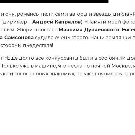
1 июня, романсы пели сами авторы и звёзды цикла 
 (дирижёр −
Андрей Капралов
). «Памяти моей фок
новым. Жюри в составе
Максима Дунаевского, Евге
а Самсонова
судило очень строго. Наши землячки п
 стороны пьедестала!
т: «Ещё долго все конкурсанты были в состоянии д
олько уже в машине, что несла по ночной Москве, я
 и голоса новых знакомых, но уже появилась первая 