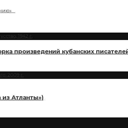
понию»
рка произведений кубанских писателе
 из Атланты»)