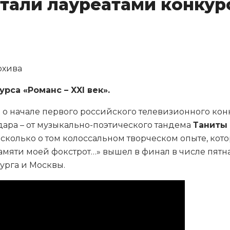
стали лауреатами конкур
рхива
рса «Романс – XXI век».
л о начале первого российского телевизионного кон
одара – от музыкально-поэтического тандема
Таниты
, сколько о том колоссальном творческом опыте, ко
Памяти моей фокстрот…» вышел в финал в числе пят
урга и Москвы.