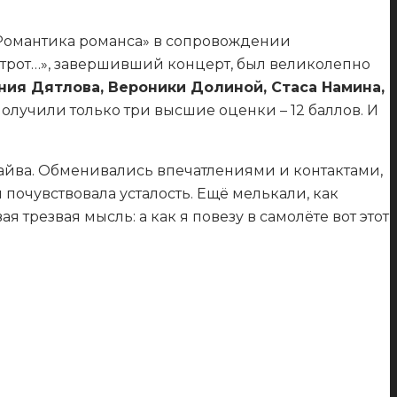
«Романтика романса» в сопровождении
строт…», завершивший концерт, был великолепно
ния Дятлова, Вероники Долиной, Стаса Намина,
олучили только три высшие оценки – 12 баллов. И
райва. Обменивались впечатлениями и контактами,
 почувствовала усталость. Ещё мелькали, как
трезвая мысль: а как я повезу в самолёте вот этот