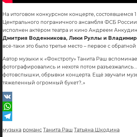
На итоговом конкурсном концерте, состоявшемся 
Центрального пограничного ансамбля ФСБ России
исполнен актёром театра и кино Андреем Анкуди
Дмитрия Воденникова, Лики Руллы и Владимир
всё-таки это было третье место – первое с обратной
Автор музыки к «Фокстроту» Танита Раш вспоминае
фотографировались и нехотя потом разъезжались… Т
фотовспышки, обрывки концерта. Ещё звучали музыка
тяжеленный огромный букет?..»
VK
WhatsApp
Telegram
музыка
романс
Танита Раш
Татьяна Шкодина