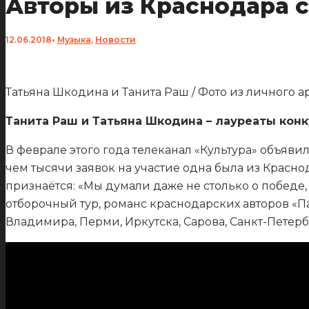
Авторы из Краснодара 
12.06.2018
•
Музыка
,
Новости
Татьяна Шкодина и Танита Раш / Фото из личного а
Танита Раш и Татьяна Шкодина – лауреаты конку
В феврале этого года телеканал «Культура» объяви
чем тысячи заявок на участие одна была из Красн
признаётся: «Мы думали даже не столько о победе
отборочный тур, романс краснодарских авторов «
Владимира, Перми, Иркутска, Сарова, Санкт-Петерб