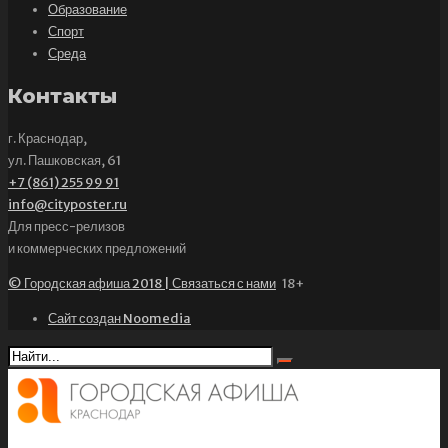
Образование
Спорт
Среда
Контакты
г. Краснодар,
ул. Пашковская, 61
+7 (861) 255 99 91
info@cityposter.ru
Для пресс-релизов
и коммерческих предложений
© Городская афиша 2018 | Связаться с нами
18+
Сайт создан Noomedia