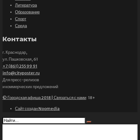
Литература
Образование
Спорт
Среда
Контакты
г. Краснодар,
ул. Пашковская, 61
+7 (861) 255 99 91
info@cityposter.ru
Для пресс-релизов
и коммерческих предложений
© Городская афиша 2018 | Связаться с нами
18+
Сайт создан Noomedia