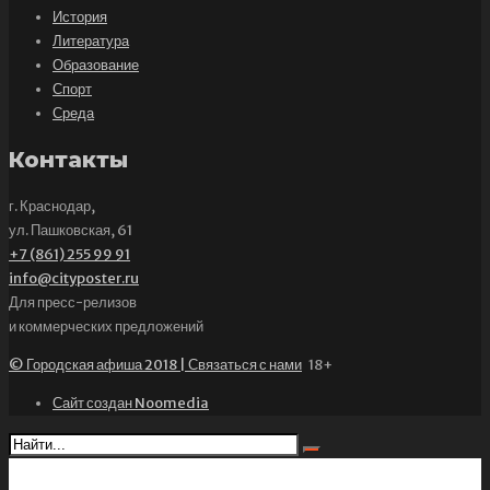
История
Литература
Образование
Спорт
Среда
Контакты
г. Краснодар,
ул. Пашковская, 61
+7 (861) 255 99 91
info@cityposter.ru
Для пресс-релизов
и коммерческих предложений
© Городская афиша 2018 | Связаться с нами
18+
Сайт создан Noomedia