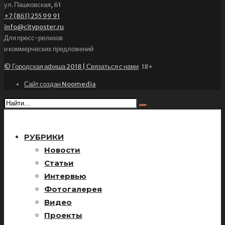
ул. Пашковская, 61
+7 (861) 255 99 91
info@cityposter.ru
Для пресс-релизов
и коммерческих предложений
© Городская афиша 2018 | Связаться с нами
18+
Сайт создан Noomedia
РУБРИКИ
Новости
Статьи
Интервью
Фотогалерея
Видео
Проекты