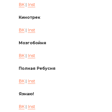
ВК
ǀ
Inst
Кинотрек
ВК
ǀ
Inst
Мозгобойня
ВК
ǀ
Inst
Полная Ребусня
ВК
ǀ
Inst
Язнаю!
ВК
ǀ
Inst