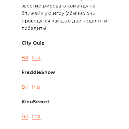
зарегистрировать команду на
ближайшую игру (обычно они
проводятся каждые две недели) и
победить!
City Quiz
ВК
ǀ
Inst
FreddieShow
ВК
ǀ
Inst
KinoSecret
ВК
ǀ
Inst