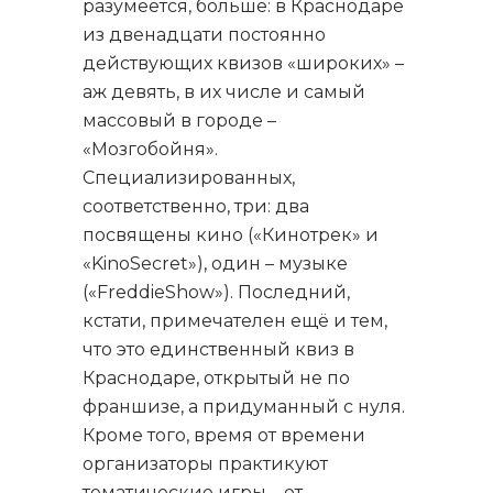
разумеется, больше: в Краснодаре
из двенадцати постоянно
действующих квизов «широких» –
аж девять, в их числе и самый
массовый в городе –
«Мозгобойня».
Специализированных,
соответственно, три: два
посвящены кино («Кинотрек» и
«KinoSecret»), один – музыке
(«FreddieShow»). Последний,
кстати, примечателен ещё и тем,
что это единственный квиз в
Краснодаре, открытый не по
франшизе, а придуманный с нуля.
Кроме того, время от времени
организаторы практикуют
тематические игры – от