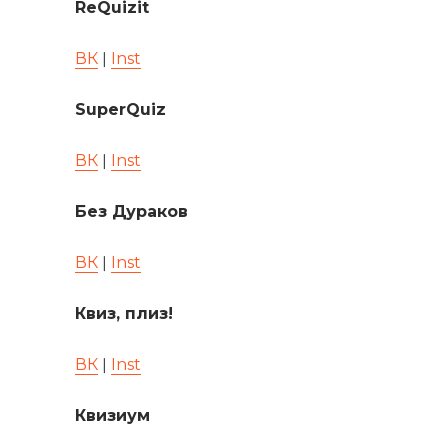
ReQuizit
ВК
ǀ
Inst
SuperQuiz
ВК
ǀ
Inst
Без Дураков
ВК
ǀ
Inst
Квиз, плиз!
ВК
ǀ
Inst
Квизиум