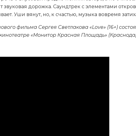
т звуковая дорожка. Саундтрек с элементами откров
ет. Уши вянут, но, к счастью, музыка вовремя затиха
ового фильма Сергея Светлакова «Love» (16+) состо
 кинотеатре «Монитор Красная Площадь» (Краснодар