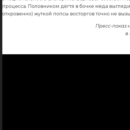
процесса. Половником дёгтя в бочке мёда выгляди
откровенно) жуткой попсы восторгов точно не вызыва
Пресс-показ н
в