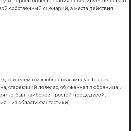
сути, героев повествования объединяет не только
вой собственный сценарий, а места действия
ед зрителем в излюбленных амплуа. То есть
на, стареющий ловелас, обиженная любовница и
оятно, был наиболее простой процедурой,
я – из области фантастики).