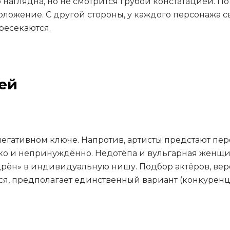
аглядна, но не смотрится грубой констатацией. По 
ложение. С другой стороны, у каждого персонажа с
ресекаются.
ей
негативном ключе. Напротив, артисты предстают пер
ко и непринуждённо. Недотёпа и вульгарная женщи
рён» в индивидуальную нишу. Подбор актёров, вер
ся, предполагает единственный вариант (конкуренци