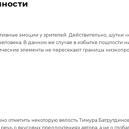
нности
тивные эмоции у зрителей. Действительно, шутки «н
человека. В данном же случае в избытке пошлости н
ические элементы не пересекают границы низкопроб
но отметить некоторую вялость Тимура Батрутдино
речь о вкусовых предпочтениях автора, а не о глоб