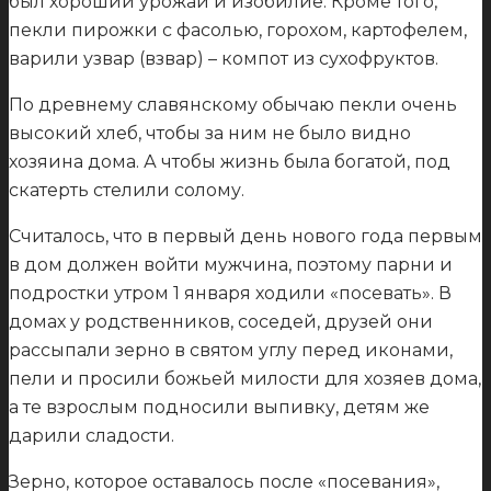
был хороший урожай и изобилие. Кроме того,
пекли пирожки с фасолью, горохом, картофелем,
варили узвар (взвар) – компот из сухофруктов.
По древнему славянскому обычаю пекли очень
высокий хлеб, чтобы за ним не было видно
хозяина дома. А чтобы жизнь была богатой, под
скатерть стелили солому.
Считалось, что в первый день нового года первым
в дом должен войти мужчина, поэтому парни и
подростки утром 1 января ходили «посевать». В
домах у родственников, соседей, друзей они
рассыпали зерно в святом углу перед иконами,
пели и просили божьей милости для хозяев дома,
а те взрослым подносили выпивку, детям же
дарили сладости.
Зерно, которое оставалось после «посевания»,