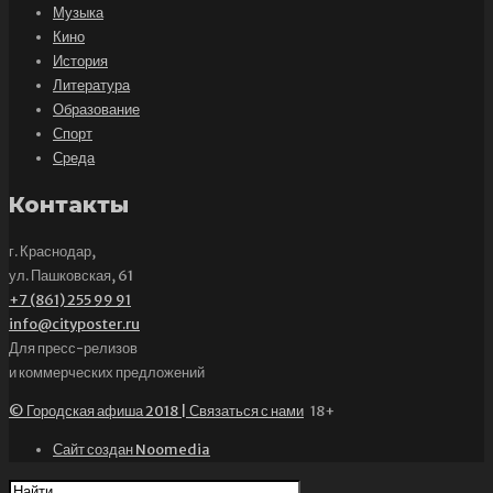
Музыка
Кино
История
Литература
Образование
Спорт
Среда
Контакты
г. Краснодар,
ул. Пашковская, 61
+7 (861) 255 99 91
info@cityposter.ru
Для пресс-релизов
и коммерческих предложений
© Городская афиша 2018 | Связаться с нами
18+
Сайт создан Noomedia