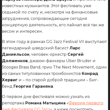
известных музыкантов. Этот фестиваль уже
седьмой по счёту и, несмотря на финансовые
затруднения, сопровождающие сегодня
концертную деятельность, его лайнап всё так же
весом и интересен.
В этом году в рамках GG Jazz Festival VII выступают
легендарный шведский басист
Ларс
Даниельсон
, человек-оркестр
Сергей
Долженков
, джаззи-фанкеры Über Brüder и
Stooges Brass Band, трио The Next Movement, один
из самых титулованных тромбонистов
Конрад
Хервиг
и – по старой доброй традиции – Биг-
бенд
Георгия Гараняна
.
О первом дне фестиваля можно узнать из
репортажа
Романа Матыцина
«
Феерия первого
дня фестиваля GG Jazz
», а ниже посмотреть