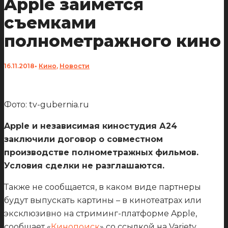
Apple займется
съемками
полнометражного кино
16.11.2018
•
Кино
,
Новости
Фото: tv-gubernia.ru
Apple и независимая киностудия А24
заключили договор о совместном
производстве полнометражных фильмов.
Условия сделки не разглашаются.
Также не сообщается, в каком виде партнеры
будут выпускать картины – в кинотеатрах или
эксклюзивно на стриминг-платформе Apple,
сообщает «
Кинопоиск
» со ссылкой на Variety.