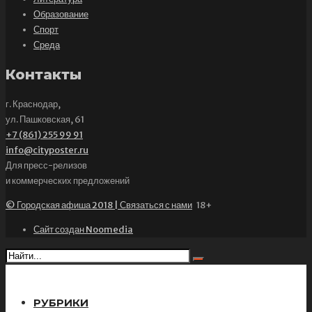
Образование
Спорт
Среда
Контакты
г. Краснодар,
ул. Пашковская, 61
+7 (861) 255 99 91
info@cityposter.ru
Для пресс-релизов
и коммерческих предложений
© Городская афиша 2018 | Связаться с нами
18+
Сайт создан Noomedia
РУБРИКИ