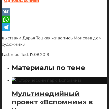
Одноклассники
VK
WhatsApp
Telegram
выставки
Дарья Тоцкая
живопись
Моисеев дом
художники
Last modified: 17.08.2019
Материалы по теме
Мультимедийный
проект «Вспомним» в