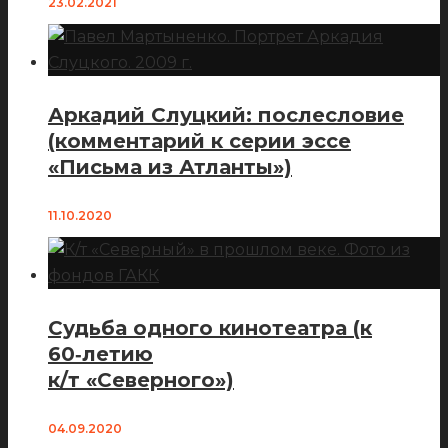
23.02.2021
Аркадий Слуцкий: послесловие
(комментарий к серии эссе
«Письма из Атланты»)
11.10.2020
Судьба одного кинотеатра (к
60‑летию
к/т «Северного»)
04.09.2020