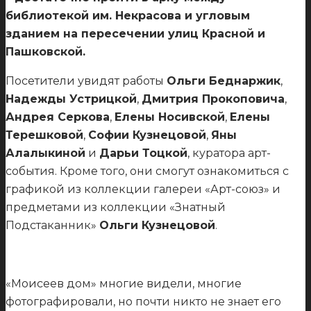
библиотекой им. Некрасова и угловым
зданием на пересечении улиц Красной и
Пашковской.
Посетители увидят работы
Ольги Беднаржик
,
Надежды Устрицкой
,
Дмитрия Прокоповича
,
Андрея Серкова
,
Елены Носивской
,
Елены
Терешковой
,
Софии Кузнецовой
,
Яны
Алалыкиной
и
Дарьи Тоцкой
, куратора арт-
события. Кроме того, они смогут ознакомиться с
графикой из коллекции галереи «Арт-союз» и
предметами из коллекции «Знатный
Подстаканник»
Ольги Кузнецовой
.
«Моисеев дом» многие видели, многие
фотографировали, но почти никто не знает его